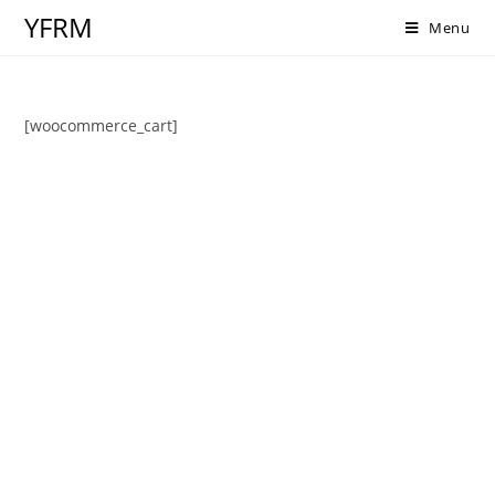
Zum
YFRM
Menu
Inhalt
springen
[woocommerce_cart]