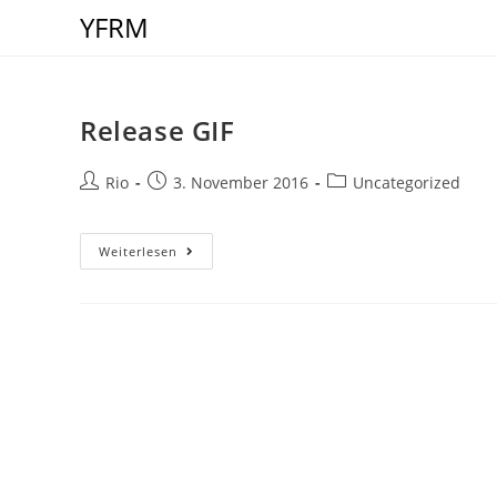
Zum
YFRM
Inhalt
springen
Release GIF
Beitrags-
Beitrag
Beitrags-
Rio
3. November 2016
Uncategorized
Autor:
veröffentlicht:
Kategorie:
Release
Weiterlesen
GIF