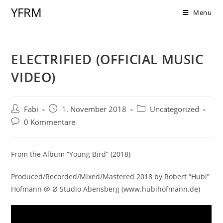
Zum
YFRM
Menu
Inhalt
springen
ELECTRIFIED (OFFICIAL MUSIC
VIDEO)
Beitrags-
Beitrag
Beitrags-
Fabi
1. November 2018
Uncategorized
Autor:
veröffentlicht:
Kategorie:
Beitrags-
0 Kommentare
Kommentare:
From the Album “Young Bird” (2018)
Produced/Recorded/Mixed/Mastered 2018 by Robert “Hubi”
Hofmann @ Ø Studio Abensberg (www.hubihofmann.de)